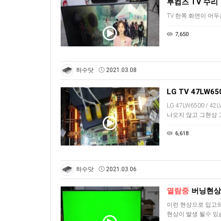
루컴즈 TV 수리
TV 한쪽 화면이 어
7,650
하수닷
2021.03.08
LG TV 47LW
LG 47LW6500 / 4
나오지 않고 그현상 
6,618
하수닷
2021.03.06
열람중
버닝현상 이
이런 현상으로 입고되
현상이 발생 될수 있