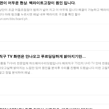
화면이 어두운 현상. 백라이트고장이 원인 입니다.
상단이 조금 어둡죠점점더 범위가 넓어 지고 더 어두워 집니다.해결이 가능하고 백라
다.아래 링크를 누르시면 패널 내부 백라이트 구조를 확인 할수
i.com/bbs/board.ph…
외직구 TV 화면은 안나오고 푸르딩딩하게 밝아지기만....
동 TV수리 전문업체 하드웨어수리닷컴입니다.해외직구 75인치 UHD TV 인데 전원
나오고살짝 밝아지는 느낌만 있어 원인을 분석후 수리를 진행해 드렸습니다.이런 고질
많고 정밀 분석하여 패널…