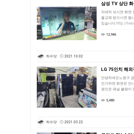
삼성 TV 상단 
자세히 보시면 화면 
올교체 받으시면 됩니
있습니다.http://hwsur
12,946
하수닷
2021.10.02
LG 75인치 해
안녕하세요노원구 공릉
인가하면 화면은 안
원인은 패널 불량이 
5,480
하수닷
2021.03.22