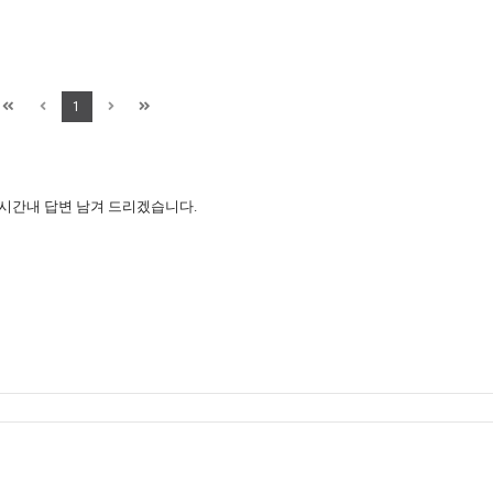
1
 시간내 답변 남겨 드리겠습니다.
 : 최종혁
|
사업자등록번호 : 204-02-88349
|
주소 : 01845 서울 노원구 동일로182