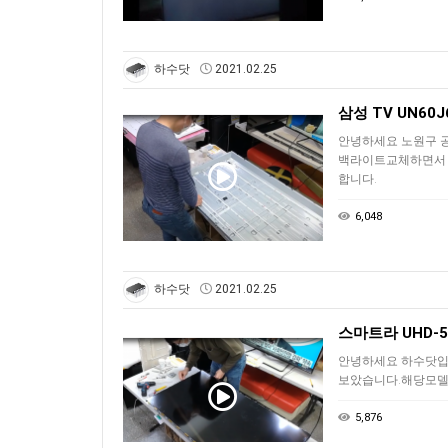
하수닷
2021.02.25
삼성 TV UN6
안녕하세요 노원구 
백라이트교체하면서 
합니다.
6,048
하수닷
2021.02.25
스마트라 UHD-
안녕하세요 하수닷입
보았습니다.해당모델은
5,876