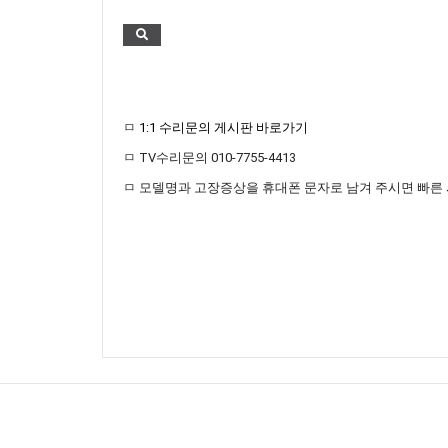
ㅁ
1:1 수리문의 게시판 바로가기
ㅁ TV수리문의 010-7755-4413
ㅁ 모델명과 고장증상을 휴대폰 문자로 남겨 주시면 빠른
하드웨어수리닷컴(엘존)
|
대표
E-mail :
hwsuri@hwsuri.com