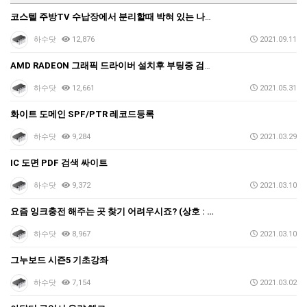
택배비인상안내
코스텔 주방TV 수납장에서 분리할때 박혀 있는 나사 모…
하수닷
12,876
2021.09.11
AMD RADEON 그래픽 드라이버 설치후 부팅중 검은…
하수닷
12,661
2021.05.31
화이트 도메인 SPF/PTR 레코드등록
하수닷
9,284
2021.03.29
IC 도면 PDF 검색 싸이트
하수닷
9,372
2021.03.10
요즘 잉크충전 해주는 곳 찾기 어려우시죠? (상호 : …
하수닷
8,967
2021.03.10
그누보드 시즌5 기초강좌
하수닷
7,154
2021.03.02