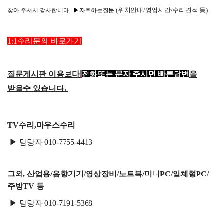
(위치안내/영업시간/수리견적 등)
찾아
주셔서 감사합니다.
▶자주하는질문
1:1수리문의 바로가기
질문게시판 이용보다
전화또는 문자 주시면 빠른답변
을
받을수 있습니다.
TV수리,마우스수리
▶ 담당자 010-7755-4413
그외, 산업용/음향기기/영상장비/노트북/미니PC/일체형PC/
주방TV 등
▶ 담당자 010-7191-5368