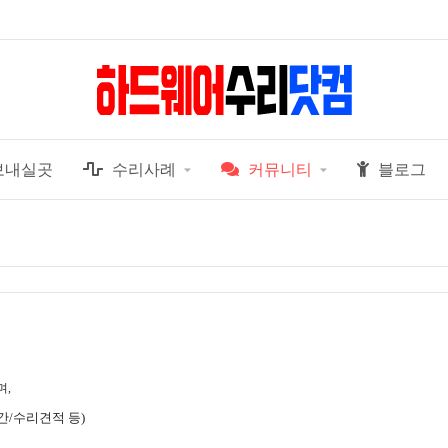
보내실곳
수리사례
커뮤니티
블로그
며,
간/수리견적 등)