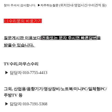
택배비인상안내
(위치안내/영업시간/수리견적 등)
찾아
주셔서 감사합니다.
▶자주하는질문
1:1수리문의 바로가기
질문게시판 이용보다
전화또는 문자 주시면 빠른답변
을
받을수 있습니다.
TV수리,마우스수리
▶ 담당자 010-7755-4413
그외, 산업용/음향기기/영상장비/노트북/미니PC/일체형PC/
주방TV 등
▶ 담당자 010-7191-5368