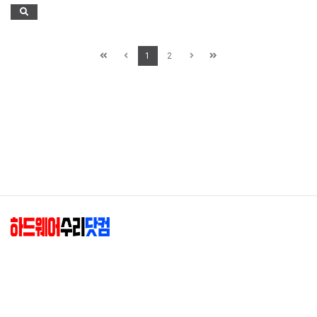
1
2
하드웨어수리닷컴(엘존)
|
대표 : 최종혁
|
사업자등록번호 : 204-02-88349
|
주소 : 01845 서울 노원구 동일로182길 37-21 (공릉동)
|
상세지도
E-mail :
hwsuri@hwsuri.com
T. TEL 02-949-4204
|
F.