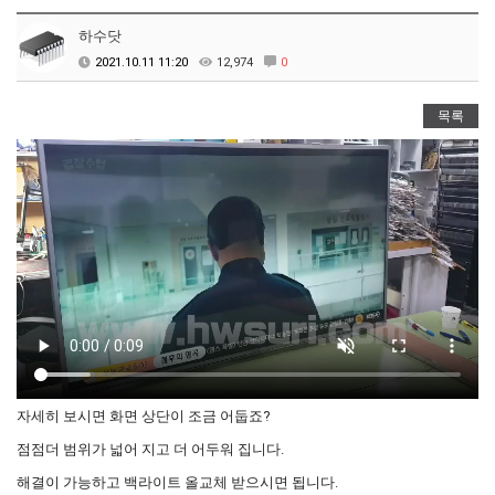
2024년 한가위 휴일 안내
하수닷
택배비인상안내
2021.10.11 11:20
12,974
0
목록
자세히 보시면 화면 상단이 조금 어둡죠?
점점더 범위가 넓어 지고 더 어두워 집니다.
해결이 가능하고 백라이트 올교체 받으시면 됩니다.