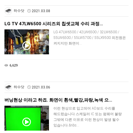
하수닷
2021.03.08
LG TV 47LW6500 시리즈외 칩셋교체 수리 과정…
LG 47LW6500 / 42LW6500 / 32LW6500 /
55LW6500 / 55LW5700 / 55LX9500 외전원은
켜지지만 화면이…
6,629
하수닷
2021.03.06
버닝현상 이라고 하죠. 화면이 흰색,빨강,파랑,녹색 으…
이런 현상으로 입고되어 AD보드 수리를
해드렸습니다.스케일러 IC 또는 펌웨어 불량
그밖에 다른 이유로 이런 현상이 발생 될수
있습니다.&nbs…