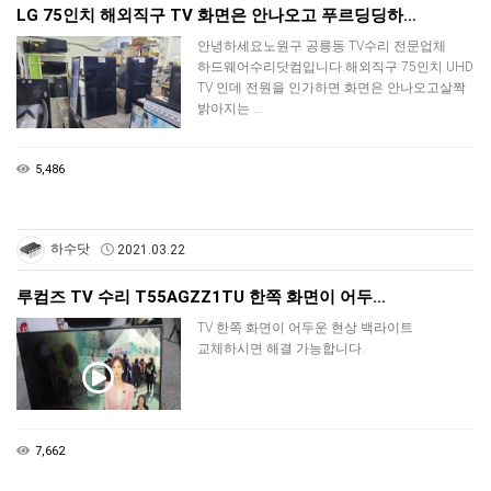
LG 75인치 해외직구 TV 화면은 안나오고 푸르딩딩하…
안녕하세요노원구 공릉동 TV수리 전문업체
하드웨어수리닷컴입니다.해외직구 75인치 UHD
TV 인데 전원을 인가하면 화면은 안나오고살짝
밝아지는 …
5,486
하수닷
2021.03.22
루컴즈 TV 수리 T55AGZZ1TU 한쪽 화면이 어두…
TV 한쪽 화면이 어두운 현상 백라이트
교체하시면 해결 가능합니다.
7,662