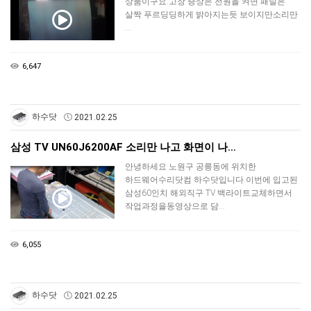
상품이구요.고장 증상은 전원을 켜면 패널은
살짝 푸르딩딩하게 밝아지는듯 보이지만소리만
…
6,647
하수닷
2021.02.25
삼성 TV UN60J6200AF 소리만 나고 화면이 나…
안녕하세요 노원구 공릉동에 위치한
하드웨어수리닷컴 하수닷입니다.이번에 입고된
삼성60인치 해외직구 TV 백라이트교체하면서
작업과정을동영상으로 담…
6,055
하수닷
2021.02.25